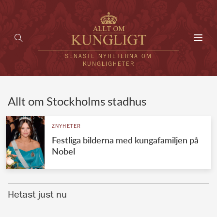
Toggl
navig
SENASTE NYHETERNA OM
KUNGLIGHETER
HEM
Allt om Stockholms stadhus
KUNGAFAMILJEN
ZNYHETER
Festliga bilderna med kungafamiljen på
UTLÄNDSKT
Nobel
KÄNDISAR
VÄRLDENS KUNGAHUS
Hetast just nu
Svenska kungahuset
REDAKTION
Brittiska kungahuset