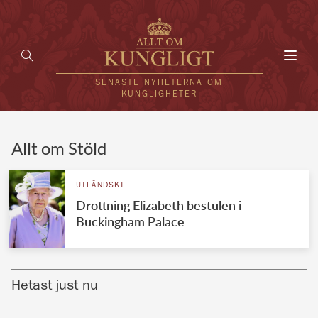
Toggl
navig
SENASTE NYHETERNA OM
KUNGLIGHETER
HEM
Allt om Stöld
KUNGAFAMILJEN
UTLÄNDSKT
Drottning Elizabeth bestulen i
UTLÄNDSKT
Buckingham Palace
KÄNDISAR
VÄRLDENS KUNGAHUS
Hetast just nu
Svenska kungahuset
REDAKTION
Brittiska kungahuset