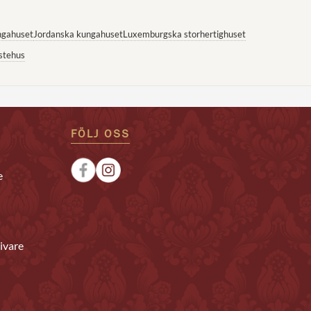
ngahuset
Jordanska kungahuset
Luxemburgska storhertighuset
stehus
FÖLJ OSS
e
ivare