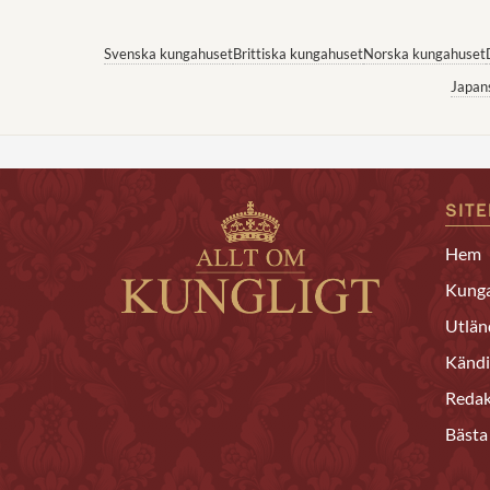
Svenska kungahuset
Brittiska kungahuset
Norska kungahuset
Japan
SIT
Hem
Kunga
Utlän
Kändi
Redak
Bästa