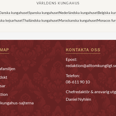
VÄRLDENS KUNGAHUS
Danska kungahuset
Spanska kungahuset
Nederländska kungahuset
Belgiska ku
ska kejsarhuset
Thailändska kungahuset
Marockanska kungahuset
Monacos fur
EMAP
KONTAKTA OSS
Epost:
redaktion@alltomkungligt.s
familjen
Telefon:
dskt
08-611 90 10
sar
Chefredaktör & ansvarig utg
tion
Daniel Nyhlén
 kungahus-sajterna