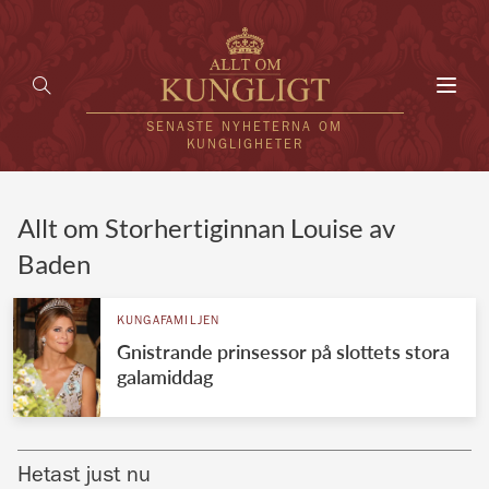
Toggl
navig
SENASTE NYHETERNA OM
KUNGLIGHETER
HEM
Allt om Storhertiginnan Louise av
Baden
KUNGAFAMILJEN
UTLÄNDSKT
KUNGAFAMILJEN
Gnistrande prinsessor på slottets stora
KÄNDISAR
galamiddag
VÄRLDENS KUNGAHUS
Svenska kungahuset
REDAKTION
Hetast just nu
Brittiska kungahuset