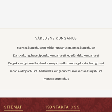
Norska kungahuset
Danska kungahuset
Spanska kungahuset
Nederländska kungahuset
VÄRLDENS KUNGAHUS
Belgiska kungahuset
Svenska kungahuset
Brittiska kungahuset
Norska kungahuset
Jordanska kungahuset
Danska kungahuset
Spanska kungahuset
Nederländska kungahuset
Luxemburgska storhertighuset
Belgiska kungahuset
Jordanska kungahuset
Luxemburgska storhertighuset
Japanska kejsarhuset
Japanska kejsarhuset
Thailändska kungahuset
Marockanska kungahuset
Thailändska kungahuset
Monacos furstehus
Marockanska kungahuset
Monacos furstehus
SITEMAP
KONTAKTA OSS