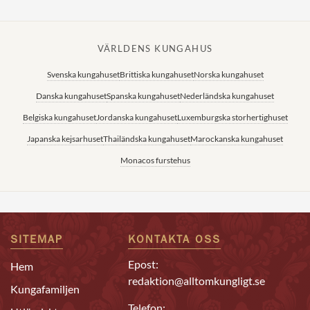
VÄRLDENS KUNGAHUS
Svenska kungahuset
Brittiska kungahuset
Norska kungahuset
Danska kungahuset
Spanska kungahuset
Nederländska kungahuset
Belgiska kungahuset
Jordanska kungahuset
Luxemburgska storhertighuset
Japanska kejsarhuset
Thailändska kungahuset
Marockanska kungahuset
Monacos furstehus
SITEMAP
KONTAKTA OSS
Epost:
Hem
redaktion@alltomkungligt.se
Kungafamiljen
Telefon: