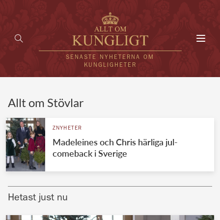
Toggl
navig
SENASTE NYHETERNA OM
KUNGLIGHETER
HEM
Allt om Stövlar
KUNGAFAMILJEN
ZNYHETER
Madeleines och Chris härliga jul-
UTLÄNDSKT
comeback i Sverige
KÄNDISAR
VÄRLDENS KUNGAHUS
Hetast just nu
Svenska kungahuset
REDAKTION
Brittiska kungahuset