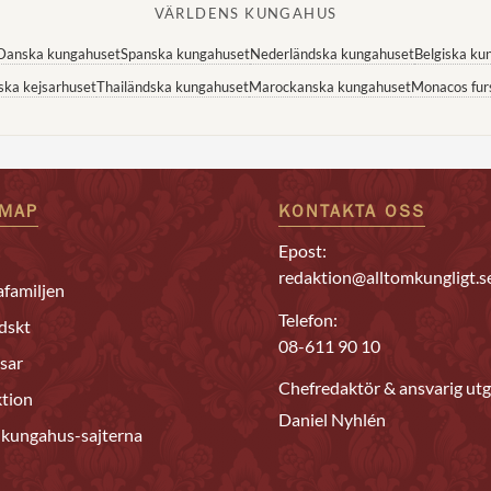
VÄRLDENS KUNGAHUS
Danska kungahuset
Spanska kungahuset
Nederländska kungahuset
Belgiska ku
ska kejsarhuset
Thailändska kungahuset
Marockanska kungahuset
Monacos fur
EMAP
KONTAKTA OSS
Epost:
redaktion@alltomkungligt.s
familjen
Telefon:
dskt
08-611 90 10
sar
Chefredaktör & ansvarig utg
tion
Daniel Nyhlén
 kungahus-sajterna