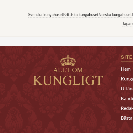
Svenska kungahuset
Brittiska kungahuset
Norska kungahuset
Japan
SIT
Hem
Kunga
Utlän
Kändi
Redak
Bästa