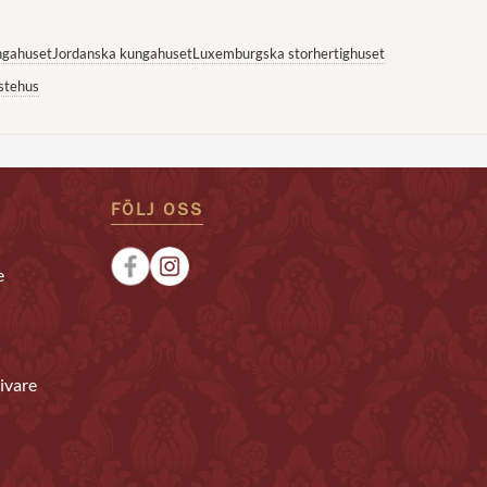
ngahuset
Jordanska kungahuset
Luxemburgska storhertighuset
stehus
FÖLJ OSS
e
ivare