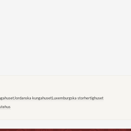
ngahuset
Jordanska kungahuset
Luxemburgska storhertighuset
stehus