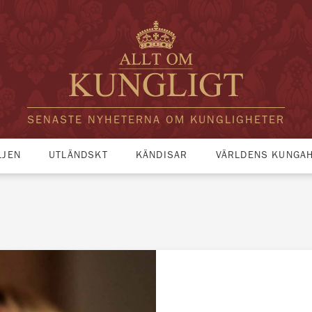
SENASTE NYHETERNA OM KUNGLIGHETER
LJEN
UTLÄNDSKT
KÄNDISAR
VÄRLDENS KUNGA