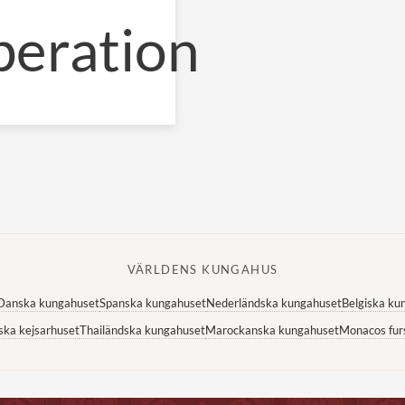
peration
VÄRLDENS KUNGAHUS
Danska kungahuset
Spanska kungahuset
Nederländska kungahuset
Belgiska ku
ska kejsarhuset
Thailändska kungahuset
Marockanska kungahuset
Monacos fur