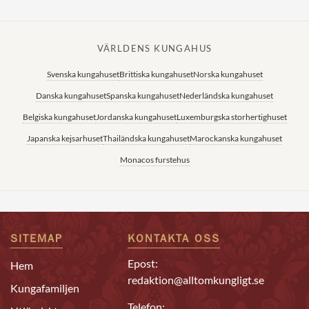
VÄRLDENS KUNGAHUS
Svenska kungahuset
Brittiska kungahuset
Norska kungahuset
Danska kungahuset
Spanska kungahuset
Nederländska kungahuset
Belgiska kungahuset
Jordanska kungahuset
Luxemburgska storhertighuset
Japanska kejsarhuset
Thailändska kungahuset
Marockanska kungahuset
Monacos furstehus
SITEMAP
KONTAKTA OSS
Epost:
Hem
redaktion@alltomkungligt.se
Kungafamiljen
Telefon: