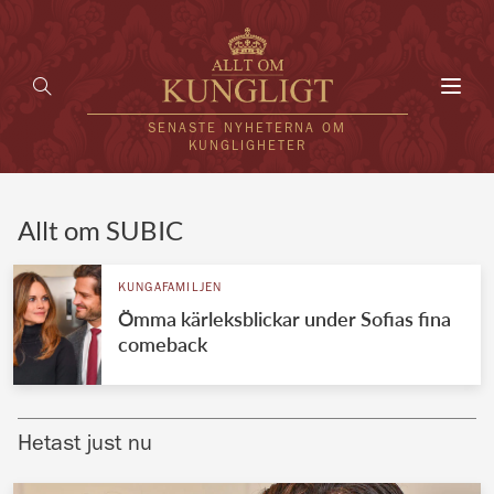
Toggl
navig
SENASTE NYHETERNA OM
KUNGLIGHETER
HEM
Allt om SUBIC
KUNGAFAMILJEN
KUNGAFAMILJEN
Ömma kärleksblickar under Sofias fina
UTLÄNDSKT
comeback
KÄNDISAR
VÄRLDENS KUNGAHUS
Hetast just nu
Svenska kungahuset
REDAKTION
Brittiska kungahuset