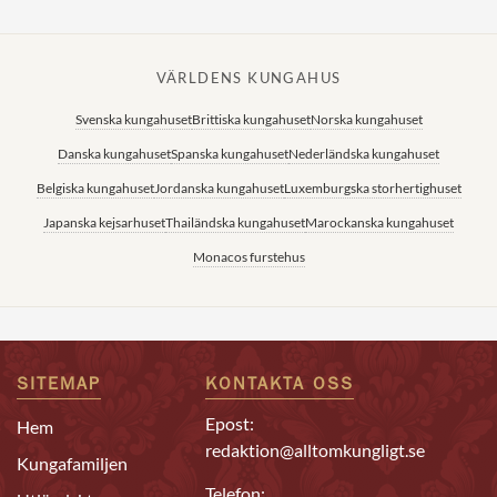
VÄRLDENS KUNGAHUS
Svenska kungahuset
Brittiska kungahuset
Norska kungahuset
Danska kungahuset
Spanska kungahuset
Nederländska kungahuset
Belgiska kungahuset
Jordanska kungahuset
Luxemburgska storhertighuset
Japanska kejsarhuset
Thailändska kungahuset
Marockanska kungahuset
Monacos furstehus
SITEMAP
KONTAKTA OSS
Epost:
Hem
redaktion@alltomkungligt.se
Kungafamiljen
Telefon: