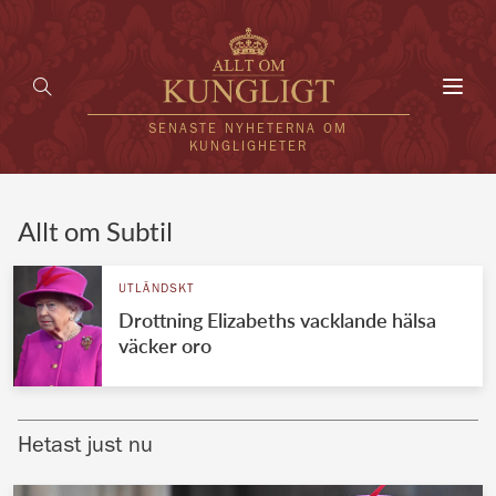
Toggl
navig
SENASTE NYHETERNA OM
KUNGLIGHETER
HEM
Allt om Subtil
KUNGAFAMILJEN
UTLÄNDSKT
Drottning Elizabeths vacklande hälsa
UTLÄNDSKT
väcker oro
KÄNDISAR
VÄRLDENS KUNGAHUS
Hetast just nu
Svenska kungahuset
REDAKTION
Brittiska kungahuset