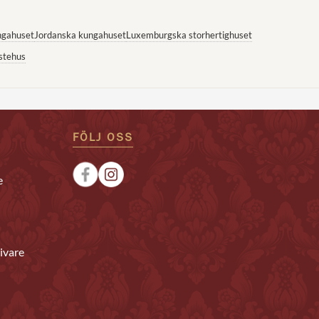
ngahuset
Jordanska kungahuset
Luxemburgska storhertighuset
stehus
FÖLJ OSS
e
ivare