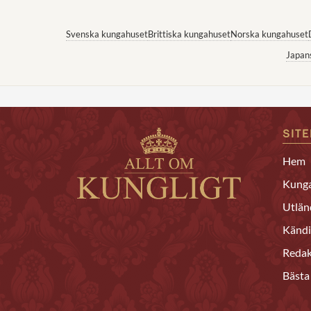
Svenska kungahuset
Brittiska kungahuset
Norska kungahuset
Japan
SIT
Hem
Kunga
Utlän
Kändi
Redak
Bästa