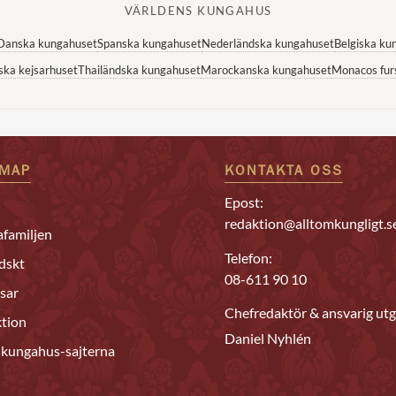
VÄRLDENS KUNGAHUS
Danska kungahuset
Spanska kungahuset
Nederländska kungahuset
Belgiska ku
ska kejsarhuset
Thailändska kungahuset
Marockanska kungahuset
Monacos fur
EMAP
KONTAKTA OSS
Epost:
redaktion@alltomkungligt.s
familjen
Telefon:
dskt
08-611 90 10
sar
Chefredaktör & ansvarig utg
tion
Daniel Nyhlén
 kungahus-sajterna