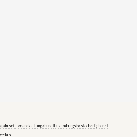
ngahuset
Jordanska kungahuset
Luxemburgska storhertighuset
stehus