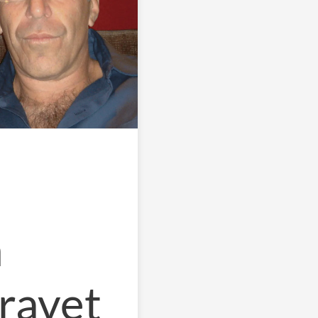
m
kravet