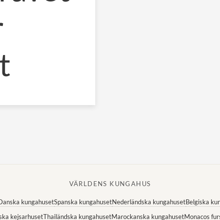
r
t
VÄRLDENS KUNGAHUS
Danska kungahuset
Spanska kungahuset
Nederländska kungahuset
Belgiska ku
ska kejsarhuset
Thailändska kungahuset
Marockanska kungahuset
Monacos fur