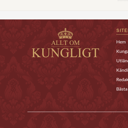
SIT
Hem
Kunga
Utlän
Kändi
Redak
Bästa