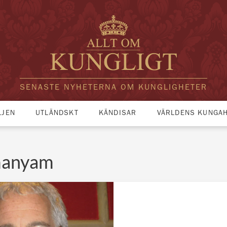
SENASTE NYHETERNA OM KUNGLIGHETER
LJEN
UTLÄNDSKT
KÄNDISAR
VÄRLDENS KUNGA
manyam