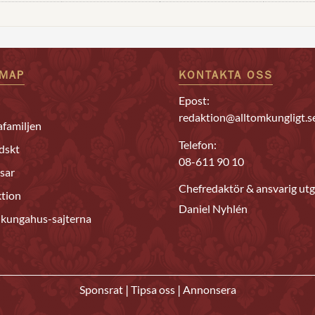
EMAP
KONTAKTA OSS
Epost:
redaktion@alltomkungligt.s
familjen
Telefon:
dskt
08-611 90 10
sar
Chefredaktör & ansvarig utg
tion
Daniel Nyhlén
 kungahus-sajterna
|
|
Sponsrat
Tipsa oss
Annonsera