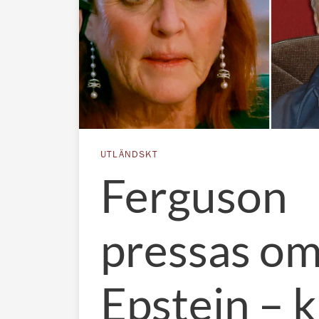
UTLÄNDSKT
Ferguson
pressas o
Epstein – 