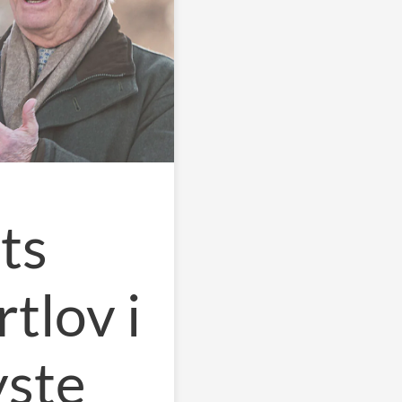
ts
rtlov i
yste