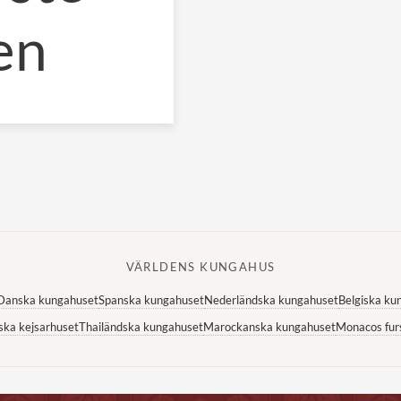
en
VÄRLDENS KUNGAHUS
Danska kungahuset
Spanska kungahuset
Nederländska kungahuset
Belgiska ku
ska kejsarhuset
Thailändska kungahuset
Marockanska kungahuset
Monacos fur