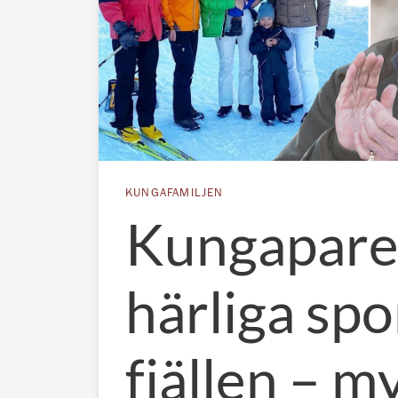
KUNGAFAMILJEN
Kungapare
härliga spo
fjällen – m