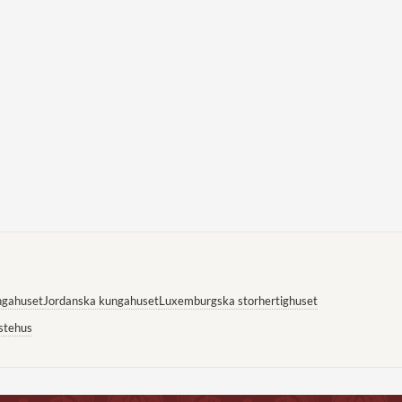
ngahuset
Jordanska kungahuset
Luxemburgska storhertighuset
stehus