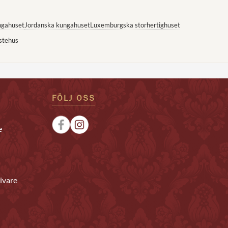
ngahuset
Jordanska kungahuset
Luxemburgska storhertighuset
stehus
FÖLJ OSS
e
ivare