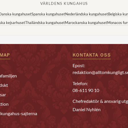
VÄRLDENS KUNGAHUS
Danska kungahuset
Spanska kungahuset
Nederländska kungahuset
Belgiska ku
ska kejsarhuset
Thailändska kungahuset
Marockanska kungahuset
Monacos fur
EMAP
KONTAKTA OSS
Epost:
redaktion@alltomkungligt.s
familjen
Telefon:
dskt
08-611 90 10
sar
Chefredaktör & ansvarig utg
tion
Daniel Nyhlén
 kungahus-sajterna