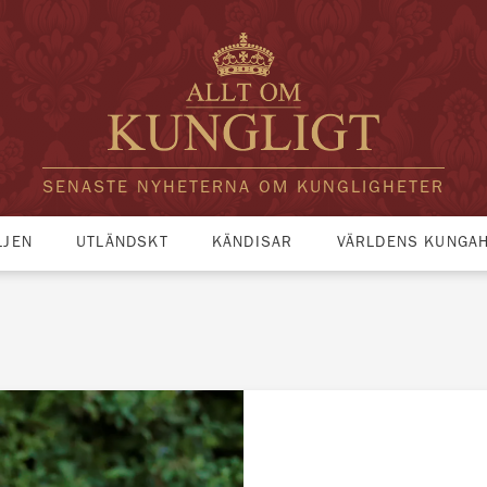
SENASTE NYHETERNA OM KUNGLIGHETER
LJEN
UTLÄNDSKT
KÄNDISAR
VÄRLDENS KUNGA