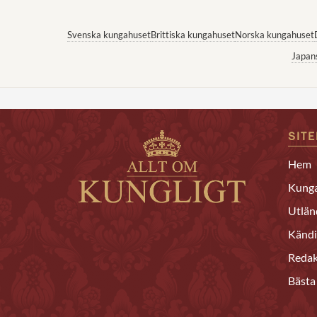
Svenska kungahuset
Brittiska kungahuset
Norska kungahuset
Japan
SIT
Hem
Kunga
Utlän
Kändi
Redak
Bästa