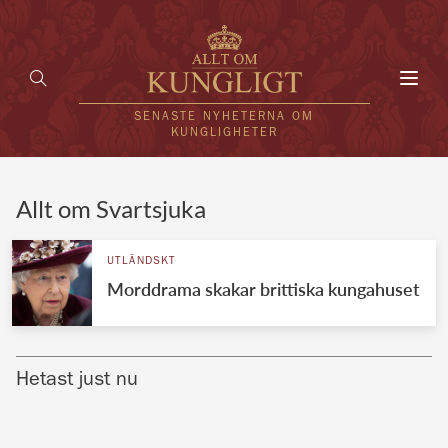
Toggl
navig
SENASTE NYHETERNA OM
KUNGLIGHETER
HEM
Allt om Svartsjuka
KUNGAFAMILJEN
UTLÄNDSKT
Morddrama skakar brittiska kungahuset
UTLÄNDSKT
KÄNDISAR
Hetast just nu
VÄRLDENS KUNGAHUS
Svenska kungahuset
REDAKTION
Brittiska kungahuset