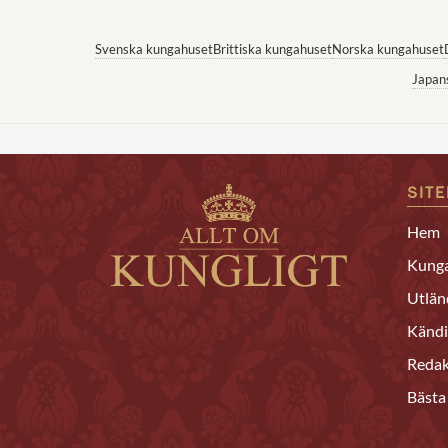
Svenska kungahuset
Brittiska kungahuset
Norska kungahuset
Japan
SIT
Hem
Kunga
Utlän
Kändi
Redak
Bästa