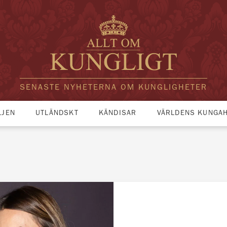
SENASTE NYHETERNA OM KUNGLIGHETER
LJEN
UTLÄNDSKT
KÄNDISAR
VÄRLDENS KUNGA
n