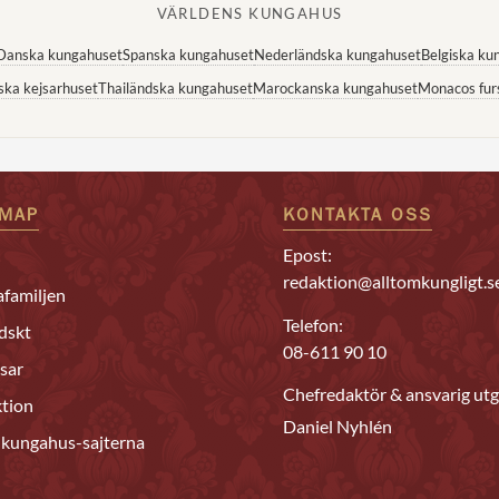
VÄRLDENS KUNGAHUS
Danska kungahuset
Spanska kungahuset
Nederländska kungahuset
Belgiska ku
ska kejsarhuset
Thailändska kungahuset
Marockanska kungahuset
Monacos fur
EMAP
KONTAKTA OSS
Epost:
redaktion@alltomkungligt.s
familjen
Telefon:
dskt
08-611 90 10
sar
Chefredaktör & ansvarig utg
tion
Daniel Nyhlén
 kungahus-sajterna