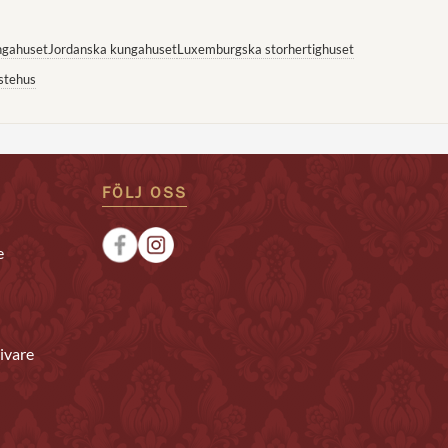
ngahuset
Jordanska kungahuset
Luxemburgska storhertighuset
stehus
FÖLJ OSS
e
ivare