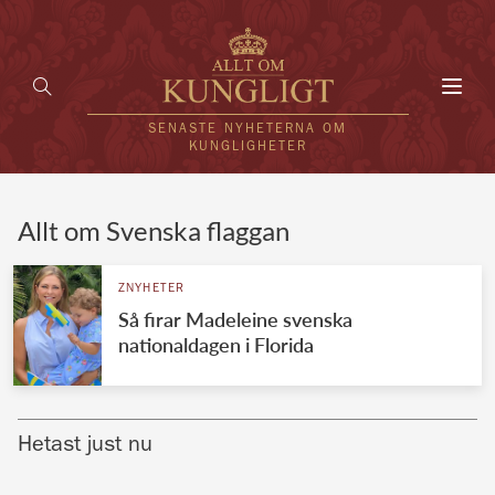
Toggl
navig
SENASTE NYHETERNA OM
KUNGLIGHETER
HEM
Allt om Svenska flaggan
KUNGAFAMILJEN
ZNYHETER
Så firar Madeleine svenska
UTLÄNDSKT
nationaldagen i Florida
KÄNDISAR
VÄRLDENS KUNGAHUS
Hetast just nu
Svenska kungahuset
REDAKTION
Brittiska kungahuset