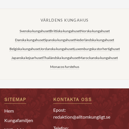
VÄRLDENS KUNGAHUS
Svenska kungahuset
Brittiska kungahuset
Norska kungahuset
Danska kungahuset
Spanska kungahuset
Nederländska kungahuset
Belgiska kungahuset
Jordanska kungahuset
Luxemburgska storhertighuset
Japanska kejsarhuset
Thailändska kungahuset
Marockanska kungahuset
Monacos furstehus
SITEMAP
KONTAKTA OSS
Epost:
Hem
redaktion@alltomkungligt.se
Kungafamiljen
Telefon: