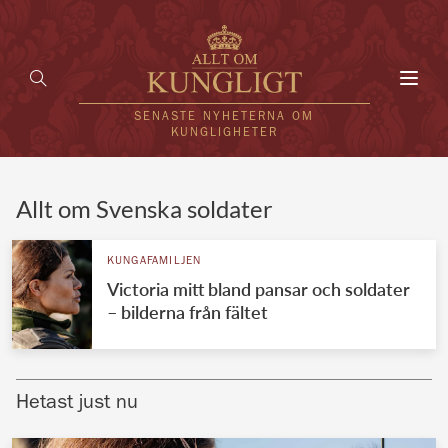
Toggl
navig
SENASTE NYHETERNA OM
KUNGLIGHETER
HEM
Allt om Svenska soldater
KUNGAFAMILJEN
KUNGAFAMILJEN
Victoria mitt bland pansar och soldater
UTLÄNDSKT
– bilderna från fältet
KÄNDISAR
VÄRLDENS KUNGAHUS
Hetast just nu
Svenska kungahuset
REDAKTION
Brittiska kungahuset