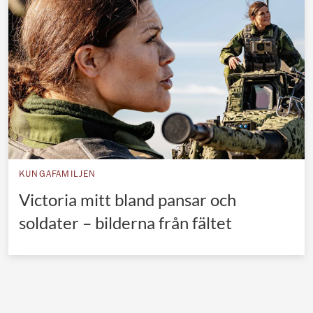
Norska kungahuset
Danska kungahuset
Spanska kungahuset
Nederländska kungahuset
Belgiska kungahuset
Jordanska kungahuset
Luxemburgska storhertighuset
KUNGAFAMILJEN
Japanska kejsarhuset
Victoria mitt bland pansar och
soldater – bilderna från fältet
Thailändska kungahuset
Marockanska kungahuset
Monacos furstehus