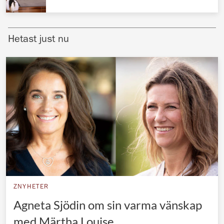
Norska kungahuset
Danska kungahuset
Hetast just nu
Spanska kungahuset
Nederländska kungahuset
Belgiska kungahuset
Jordanska kungahuset
Luxemburgska storhertighuset
Japanska kejsarhuset
Thailändska kungahuset
Marockanska kungahuset
ZNYHETER
Monacos furstehus
Agneta Sjödin om sin varma vänskap
med Märtha Louise