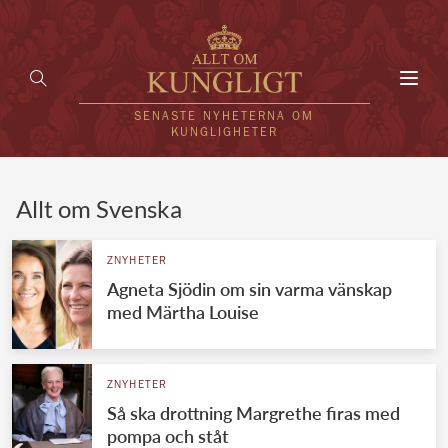
Toggl
navig
SENASTE NYHETERNA OM
KUNGLIGHETER
HEM
Allt om Svenska
KUNGAFAMILJEN
ZNYHETER
Agneta Sjödin om sin varma vänskap
UTLÄNDSKT
med Märtha Louise
KÄNDISAR
VÄRLDENS KUNGAHUS
ZNYHETER
Så ska drottning Margrethe firas med
Svenska kungahuset
REDAKTION
pompa och ståt
Brittiska kungahuset