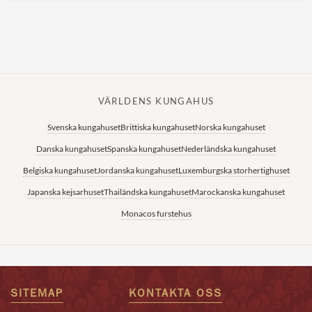
VÄRLDENS KUNGAHUS
Svenska kungahuset
Brittiska kungahuset
Norska kungahuset
Danska kungahuset
Spanska kungahuset
Nederländska kungahuset
Belgiska kungahuset
Jordanska kungahuset
Luxemburgska storhertighuset
Japanska kejsarhuset
Thailändska kungahuset
Marockanska kungahuset
Monacos furstehus
SITEMAP
KONTAKTA OSS