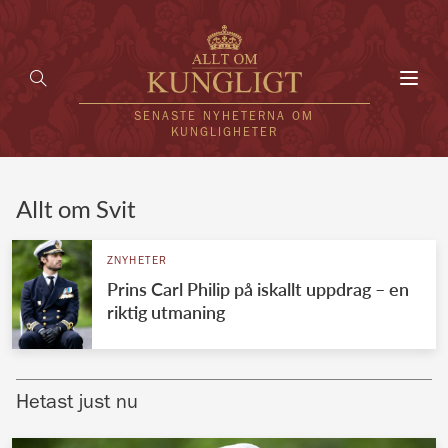
Toggl
navig
SENASTE NYHETERNA OM
KUNGLIGHETER
HEM
Allt om Svit
KUNGAFAMILJEN
ZNYHETER
Prins Carl Philip på iskallt uppdrag – en
UTLÄNDSKT
riktig utmaning
KÄNDISAR
VÄRLDENS KUNGAHUS
Hetast just nu
Svenska kungahuset
REDAKTION
Brittiska kungahuset