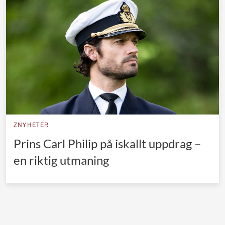
Norska kungahuset
Danska kungahuset
Spanska kungahuset
Nederländska kungahuset
Belgiska kungahuset
Jordanska kungahuset
Luxemburgska storhertighuset
ZNYHETER
Japanska kejsarhuset
Prins Carl Philip på iskallt uppdrag –
en riktig utmaning
Thailändska kungahuset
Marockanska kungahuset
Monacos furstehus