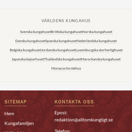
VÄRLDENS KUNGAHUS
Svenska kungahuset
Brittiska kungahuset
Norska kungahuset
Danska kungahuset
Spanska kungahuset
Nederländska kungahuset
Belgiska kungahuset
Jordanska kungahuset
Luxemburgska storhertighuset
Japanska kejsarhuset
Thailändska kungahuset
Marockanska kungahuset
Monacos furstehus
SITEMAP
KONTAKTA OSS
Epost:
Hem
redaktion@alltomkungligt.se
Kungafamiljen
Telefon: