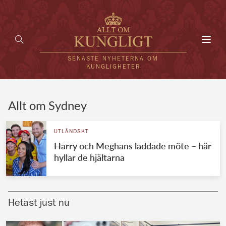
Toggl
navig
SENASTE NYHETERNA OM
KUNGLIGHETER
HEM
Allt om Sydney
KUNGAFAMILJEN
UTLÄNDSKT
Harry och Meghans laddade möte – här
UTLÄNDSKT
hyllar de hjältarna
KÄNDISAR
VÄRLDENS KUNGAHUS
Hetast just nu
Svenska kungahuset
REDAKTION
Brittiska kungahuset