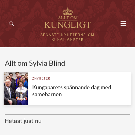
Toggl
navig
SENASTE NYHETERNA OM
KUNGLIGHETER
HEM
Allt om Sylvia Blind
KUNGAFAMILJEN
ZNYHETER
Kungaparets spännande dag med
UTLÄNDSKT
samebarnen
KÄNDISAR
VÄRLDENS KUNGAHUS
Hetast just nu
Svenska kungahuset
REDAKTION
Brittiska kungahuset