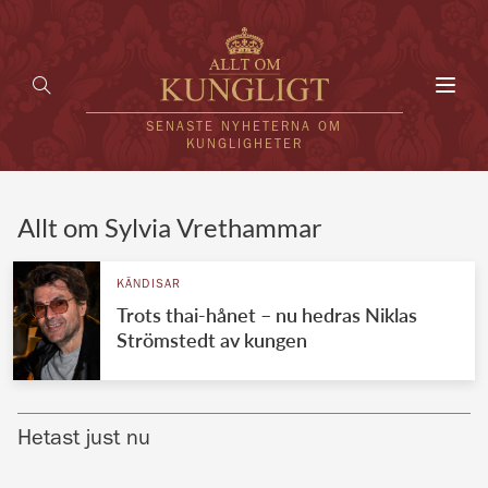
Toggl
navig
SENASTE NYHETERNA OM
KUNGLIGHETER
HEM
Allt om Sylvia Vrethammar
KUNGAFAMILJEN
KÄNDISAR
Trots thai-hånet – nu hedras Niklas
UTLÄNDSKT
Strömstedt av kungen
KÄNDISAR
VÄRLDENS KUNGAHUS
Hetast just nu
Svenska kungahuset
REDAKTION
Brittiska kungahuset