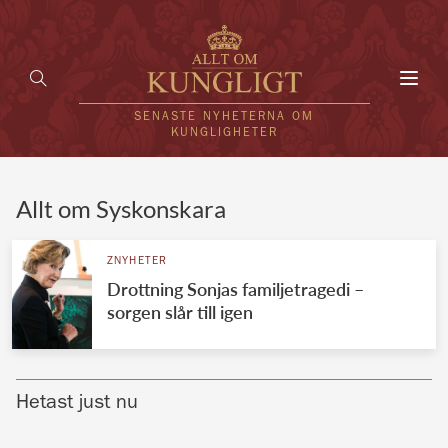
Toggl
navig
SENASTE NYHETERNA OM
KUNGLIGHETER
HEM
Allt om Syskonskara
KUNGAFAMILJEN
ZNYHETER
Drottning Sonjas familjetragedi –
UTLÄNDSKT
sorgen slår till igen
KÄNDISAR
VÄRLDENS KUNGAHUS
Hetast just nu
Svenska kungahuset
REDAKTION
Brittiska kungahuset