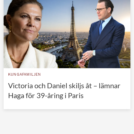
Norska kungahuset
Danska kungahuset
Spanska kungahuset
Nederländska kungahuset
Belgiska kungahuset
Jordanska kungahuset
Luxemburgska storhertighuset
KUNGAFAMILJEN
Japanska kejsarhuset
Victoria och Daniel skiljs åt – lämnar
Haga för 39-åring i Paris
Thailändska kungahuset
Marockanska kungahuset
Monacos furstehus