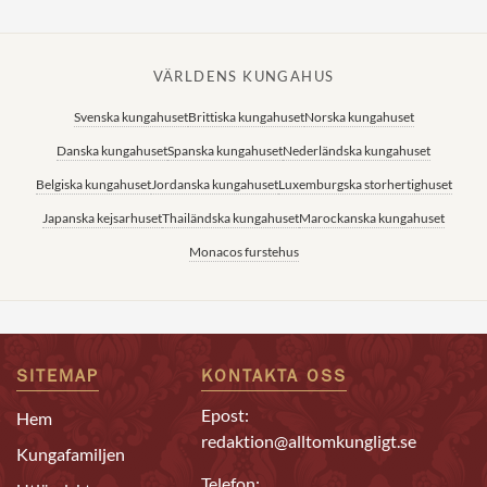
VÄRLDENS KUNGAHUS
Svenska kungahuset
Brittiska kungahuset
Norska kungahuset
Danska kungahuset
Spanska kungahuset
Nederländska kungahuset
Belgiska kungahuset
Jordanska kungahuset
Luxemburgska storhertighuset
Japanska kejsarhuset
Thailändska kungahuset
Marockanska kungahuset
Monacos furstehus
SITEMAP
KONTAKTA OSS
Epost:
Hem
redaktion@alltomkungligt.se
Kungafamiljen
Telefon: