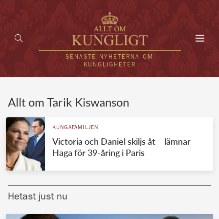
Toggl
navig
SENASTE NYHETERNA OM
KUNGLIGHETER
HEM
Allt om Tarik Kiswanson
KUNGAFAMILJEN
KUNGAFAMILJEN
Victoria och Daniel skiljs åt – lämnar
UTLÄNDSKT
Haga för 39-åring i Paris
KÄNDISAR
VÄRLDENS KUNGAHUS
Hetast just nu
Svenska kungahuset
REDAKTION
Brittiska kungahuset