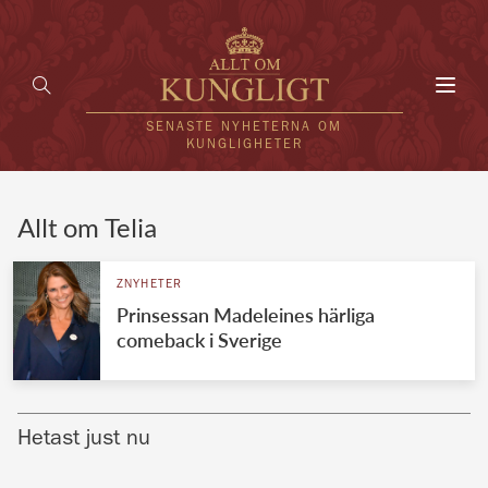
Toggl
navig
SENASTE NYHETERNA OM
KUNGLIGHETER
HEM
Allt om Telia
KUNGAFAMILJEN
ZNYHETER
Prinsessan Madeleines härliga
UTLÄNDSKT
comeback i Sverige
KÄNDISAR
VÄRLDENS KUNGAHUS
Hetast just nu
Svenska kungahuset
REDAKTION
Brittiska kungahuset