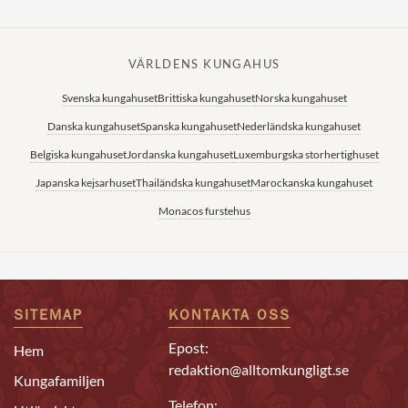
VÄRLDENS KUNGAHUS
Svenska kungahuset
Brittiska kungahuset
Norska kungahuset
Danska kungahuset
Spanska kungahuset
Nederländska kungahuset
Belgiska kungahuset
Jordanska kungahuset
Luxemburgska storhertighuset
Japanska kejsarhuset
Thailändska kungahuset
Marockanska kungahuset
Monacos furstehus
SITEMAP
KONTAKTA OSS
Epost:
Hem
redaktion@alltomkungligt.se
Kungafamiljen
Telefon: