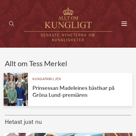
Toggl
navig
SENASTE NYHETERNA OM
KUNGLIGHETER
HEM
Allt om Tess Merkel
KUNGAFAMILJEN
KUNGAFAMILJEN
Prinsessan Madeleines bästisar på
UTLÄNDSKT
Gröna Lund-premiären
KÄNDISAR
VÄRLDENS KUNGAHUS
Hetast just nu
Svenska kungahuset
REDAKTION
Brittiska kungahuset