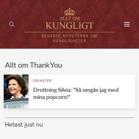
Toggl
navig
SENASTE NYHETERNA OM
KUNGLIGHETER
HEM
Allt om ThankYou
KUNGAFAMILJEN
ZNYHETER
Drottning Silvia: "Så umgås jag med
UTLÄNDSKT
mina popcorn!"
KÄNDISAR
VÄRLDENS KUNGAHUS
Hetast just nu
Svenska kungahuset
REDAKTION
Brittiska kungahuset