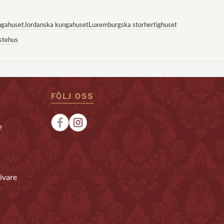
ngahuset
Jordanska kungahuset
Luxemburgska storhertighuset
stehus
FÖLJ OSS
e
ivare