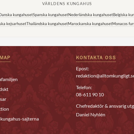
VÄRLDENS KUNGAHUS
Danska kungahuset
Spanska kungahuset
Nederländska kungahuset
Belgiska ku
ska kejsarhuset
Thailändska kungahuset
Marockanska kungahuset
Monacos fur
EMAP
KONTAKTA OSS
Epost:
redaktion@alltomkungligt.s
familjen
Telefon:
dskt
08-611 90 10
sar
Chefredaktör & ansvarig utg
tion
Daniel Nyhlén
 kungahus-sajterna