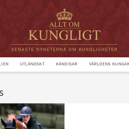
SENASTE NYHETERNA OM KUNGLIGHETER
LJEN
UTLÄNDSKT
KÄNDISAR
VÄRLDENS KUNGA
s