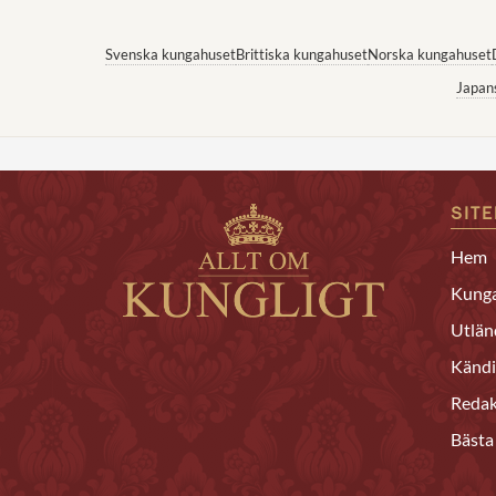
Svenska kungahuset
Brittiska kungahuset
Norska kungahuset
Japan
SIT
Hem
Kunga
Utlän
Kändi
Redak
Bästa