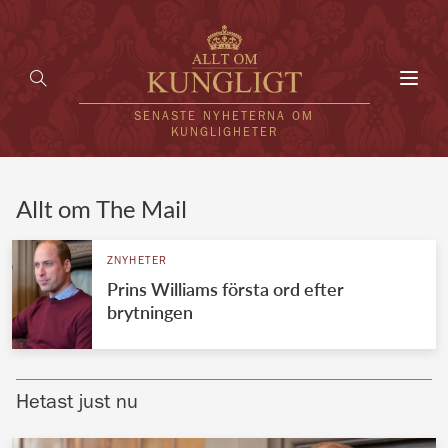
Toggl
navig
SENASTE NYHETERNA OM
KUNGLIGHETER
HEM
Allt om The Mail
KUNGAFAMILJEN
ZNYHETER
Prins Williams första ord efter
UTLÄNDSKT
brytningen
KÄNDISAR
VÄRLDENS KUNGAHUS
Hetast just nu
Svenska kungahuset
REDAKTION
Brittiska kungahuset