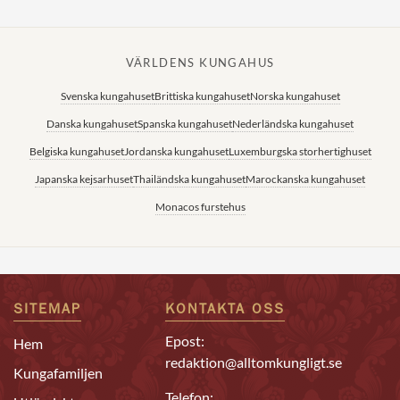
VÄRLDENS KUNGAHUS
Svenska kungahuset
Brittiska kungahuset
Norska kungahuset
Danska kungahuset
Spanska kungahuset
Nederländska kungahuset
Belgiska kungahuset
Jordanska kungahuset
Luxemburgska storhertighuset
Japanska kejsarhuset
Thailändska kungahuset
Marockanska kungahuset
Monacos furstehus
SITEMAP
KONTAKTA OSS
Epost:
Hem
redaktion@alltomkungligt.se
Kungafamiljen
Telefon: