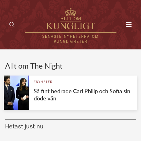
Toggl
navig
SENASTE NYHETERNA OM
KUNGLIGHETER
HEM
Allt om The Night
KUNGAFAMILJEN
ZNYHETER
Så fint hedrade Carl Philip och Sofia sin
UTLÄNDSKT
döde vän
KÄNDISAR
VÄRLDENS KUNGAHUS
Hetast just nu
Svenska kungahuset
REDAKTION
Brittiska kungahuset