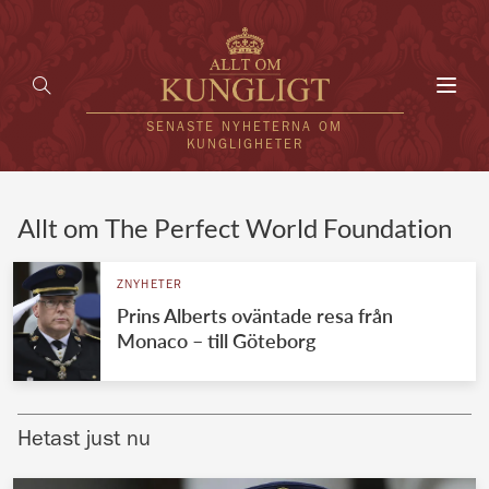
Toggl
navig
SENASTE NYHETERNA OM
KUNGLIGHETER
HEM
Allt om The Perfect World Foundation
KUNGAFAMILJEN
ZNYHETER
Prins Alberts oväntade resa från
UTLÄNDSKT
Monaco – till Göteborg
KÄNDISAR
VÄRLDENS KUNGAHUS
Hetast just nu
Svenska kungahuset
REDAKTION
Brittiska kungahuset