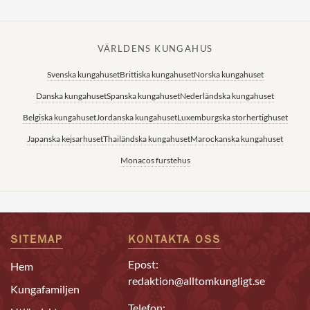
VÄRLDENS KUNGAHUS
Svenska kungahuset
Brittiska kungahuset
Norska kungahuset
Danska kungahuset
Spanska kungahuset
Nederländska kungahuset
Belgiska kungahuset
Jordanska kungahuset
Luxemburgska storhertighuset
Japanska kejsarhuset
Thailändska kungahuset
Marockanska kungahuset
Monacos furstehus
SITEMAP
KONTAKTA OSS
Epost:
Hem
redaktion@alltomkungligt.se
Kungafamiljen
Telefon: