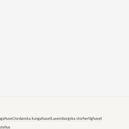
ngahuset
Jordanska kungahuset
Luxemburgska storhertighuset
stehus