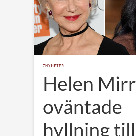
ZNYHETER
Helen Mir
oväntade
hyllning till