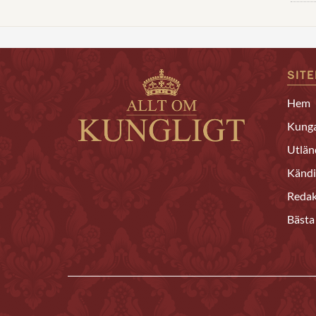
SIT
Hem
Kunga
Utlän
Kändi
Redak
Bästa