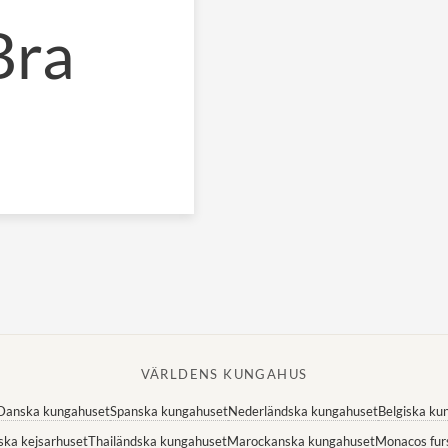
Bra
VÄRLDENS KUNGAHUS
Danska kungahuset
Spanska kungahuset
Nederländska kungahuset
Belgiska ku
ska kejsarhuset
Thailändska kungahuset
Marockanska kungahuset
Monacos fur