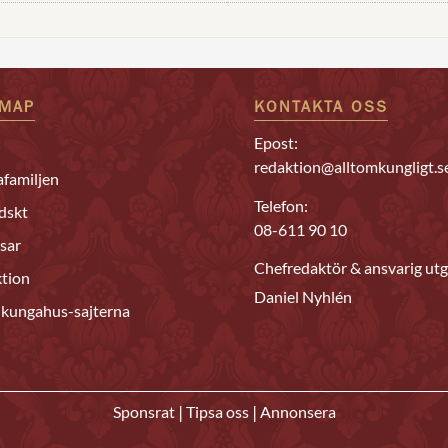
EMAP
KONTAKTA OSS
Epost:
redaktion@alltomkungligt.s
familjen
Telefon:
dskt
08-611 90 10
sar
Chefredaktör & ansvarig utg
tion
Daniel Nyhlén
 kungahus-sajterna
|
|
Sponsrat
Tipsa oss
Annonsera