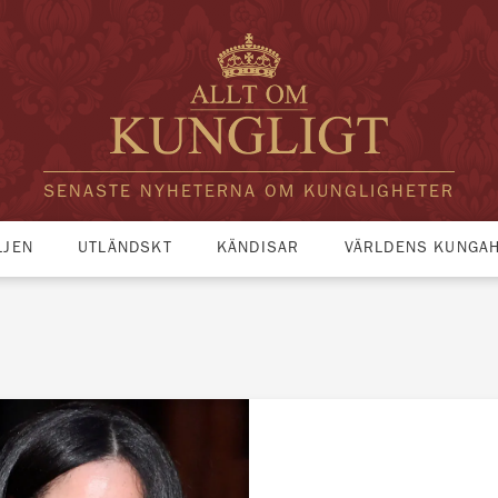
SENASTE NYHETERNA OM KUNGLIGHETER
LJEN
UTLÄNDSKT
KÄNDISAR
VÄRLDENS KUNGA