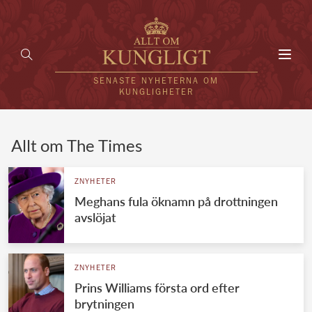
Toggl
navig
SENASTE NYHETERNA OM
KUNGLIGHETER
HEM
Allt om The Times
KUNGAFAMILJEN
ZNYHETER
Meghans fula öknamn på drottningen
UTLÄNDSKT
avslöjat
KÄNDISAR
VÄRLDENS KUNGAHUS
ZNYHETER
Prins Williams första ord efter
Svenska kungahuset
REDAKTION
brytningen
Brittiska kungahuset