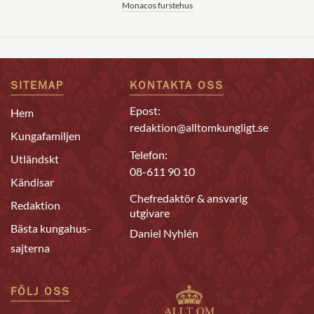
Monacos furstehus
SITEMAP
KONTAKTA OSS
Epost:
Hem
redaktion@alltomkungligt.se
Kungafamiljen
Telefon:
Utländskt
08-611 90 10
Kändisar
Chefredaktör & ansvarig
Redaktion
utgivare
Bästa kungahus-
Daniel Nyhlén
sajterna
FÖLJ OSS