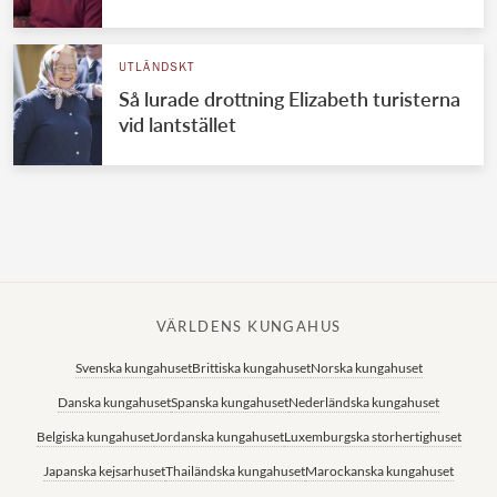
Norska kungahuset
UTLÄNDSKT
Danska kungahuset
Så lurade drottning Elizabeth turisterna
Spanska kungahuset
vid lantstället
Nederländska kungahuset
Belgiska kungahuset
Jordanska kungahuset
Luxemburgska storhertighuset
Japanska kejsarhuset
VÄRLDENS KUNGAHUS
Thailändska kungahuset
Svenska kungahuset
Brittiska kungahuset
Norska kungahuset
Marockanska kungahuset
Danska kungahuset
Spanska kungahuset
Nederländska kungahuset
Monacos furstehus
Belgiska kungahuset
Jordanska kungahuset
Luxemburgska storhertighuset
Japanska kejsarhuset
Thailändska kungahuset
Marockanska kungahuset