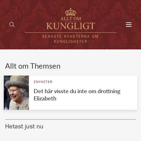
Toggl
navig
SENASTE NYHETERNA OM
KUNGLIGHETER
HEM
Allt om Themsen
KUNGAFAMILJEN
ZNYHETER
Det här visste du inte om drottning
UTLÄNDSKT
Elizabeth
KÄNDISAR
VÄRLDENS KUNGAHUS
Hetast just nu
Svenska kungahuset
REDAKTION
Brittiska kungahuset