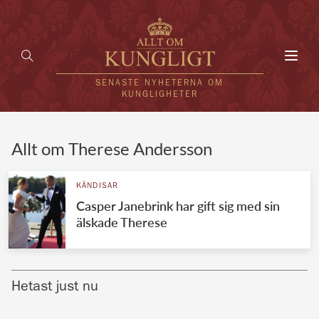
Toggl
navig
SENASTE NYHETERNA OM
KUNGLIGHETER
HEM
Allt om Therese Andersson
KUNGAFAMILJEN
KÄNDISAR
Casper Janebrink har gift sig med sin
UTLÄNDSKT
älskade Therese
KÄNDISAR
VÄRLDENS KUNGAHUS
Hetast just nu
Svenska kungahuset
REDAKTION
Brittiska kungahuset