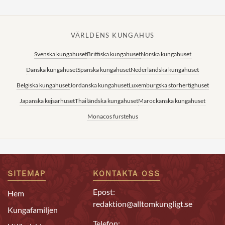
VÄRLDENS KUNGAHUS
Svenska kungahuset
Brittiska kungahuset
Norska kungahuset
Danska kungahuset
Spanska kungahuset
Nederländska kungahuset
Belgiska kungahuset
Jordanska kungahuset
Luxemburgska storhertighuset
Japanska kejsarhuset
Thailändska kungahuset
Marockanska kungahuset
Monacos furstehus
SITEMAP
KONTAKTA OSS
Epost:
Hem
redaktion@alltomkungligt.se
Kungafamiljen
Telefon: