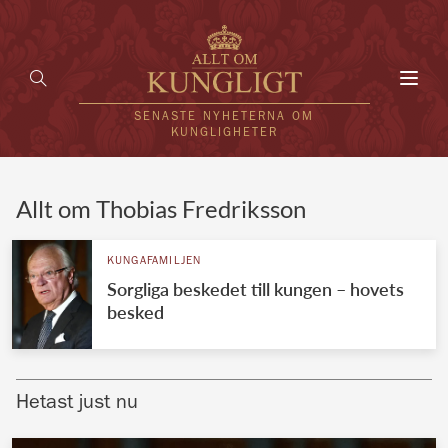
Toggl
navig
SENASTE NYHETERNA OM
KUNGLIGHETER
HEM
Allt om Thobias Fredriksson
KUNGAFAMILJEN
KUNGAFAMILJEN
Sorgliga beskedet till kungen – hovets
UTLÄNDSKT
besked
KÄNDISAR
VÄRLDENS KUNGAHUS
Hetast just nu
Svenska kungahuset
REDAKTION
Brittiska kungahuset