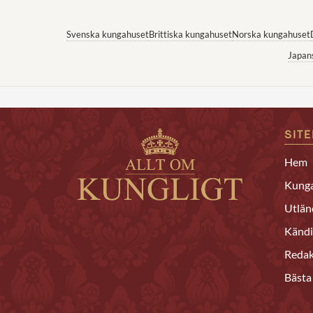
Svenska kungahuset
Brittiska kungahuset
Norska kungahuset
Japan
SIT
Hem
Kunga
Utlän
Kändi
Redak
Bästa