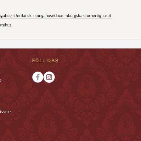
ngahuset
Jordanska kungahuset
Luxemburgska storhertighuset
stehus
FÖLJ OSS
e
ivare