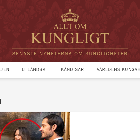
SENASTE NYHETERNA OM KUNGLIGHETER
LJEN
UTLÄNDSKT
KÄNDISAR
VÄRLDENS KUNGA
n