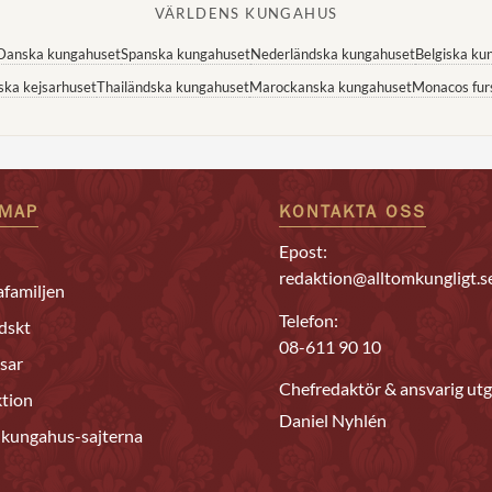
VÄRLDENS KUNGAHUS
Danska kungahuset
Spanska kungahuset
Nederländska kungahuset
Belgiska ku
ska kejsarhuset
Thailändska kungahuset
Marockanska kungahuset
Monacos fur
EMAP
KONTAKTA OSS
Epost:
redaktion@alltomkungligt.s
familjen
Telefon:
dskt
08-611 90 10
sar
Chefredaktör & ansvarig utg
tion
Daniel Nyhlén
 kungahus-sajterna