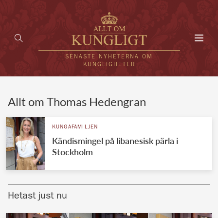
Toggl
navig
SENASTE NYHETERNA OM
KUNGLIGHETER
HEM
Allt om Thomas Hedengran
KUNGAFAMILJEN
KUNGAFAMILJEN
Kändismingel på libanesisk pärla i
UTLÄNDSKT
Stockholm
KÄNDISAR
VÄRLDENS KUNGAHUS
Hetast just nu
Svenska kungahuset
REDAKTION
Brittiska kungahuset