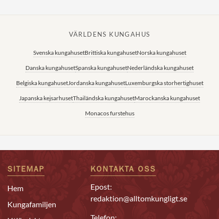
VÄRLDENS KUNGAHUS
Svenska kungahuset
Brittiska kungahuset
Norska kungahuset
Danska kungahuset
Spanska kungahuset
Nederländska kungahuset
Belgiska kungahuset
Jordanska kungahuset
Luxemburgska storhertighuset
Japanska kejsarhuset
Thailändska kungahuset
Marockanska kungahuset
Monacos furstehus
SITEMAP
KONTAKTA OSS
Epost:
Hem
redaktion@alltomkungligt.se
Kungafamiljen
Telefon: