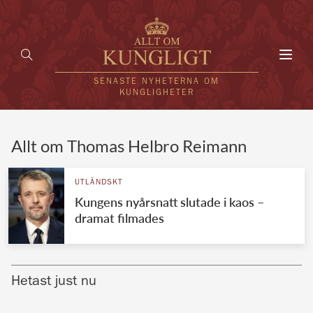
Toggl
navig
SENASTE NYHETERNA OM
KUNGLIGHETER
HEM
Allt om Thomas Helbro Reimann
KUNGAFAMILJEN
UTLÄNDSKT
Kungens nyårsnatt slutade i kaos –
UTLÄNDSKT
dramat filmades
KÄNDISAR
VÄRLDENS KUNGAHUS
Hetast just nu
Svenska kungahuset
REDAKTION
Brittiska kungahuset