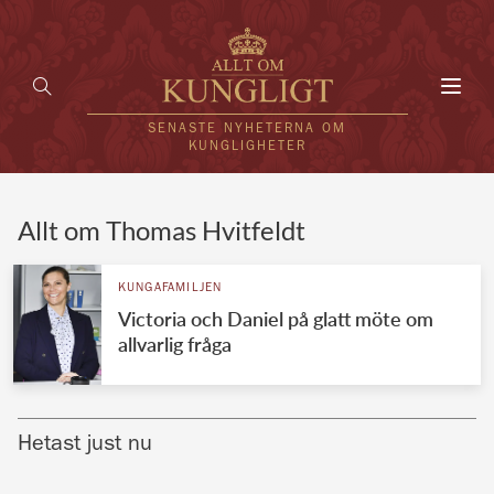
Toggl
navig
SENASTE NYHETERNA OM
KUNGLIGHETER
HEM
Allt om Thomas Hvitfeldt
KUNGAFAMILJEN
KUNGAFAMILJEN
Victoria och Daniel på glatt möte om
UTLÄNDSKT
allvarlig fråga
KÄNDISAR
VÄRLDENS KUNGAHUS
Hetast just nu
Svenska kungahuset
REDAKTION
Brittiska kungahuset