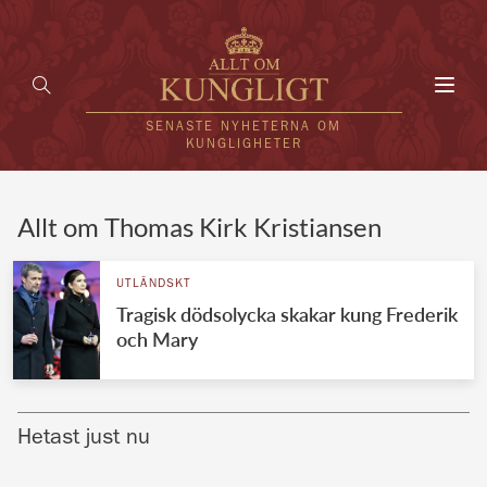
Toggl
navig
SENASTE NYHETERNA OM
KUNGLIGHETER
HEM
Allt om Thomas Kirk Kristiansen
KUNGAFAMILJEN
UTLÄNDSKT
Tragisk dödsolycka skakar kung Frederik
UTLÄNDSKT
och Mary
KÄNDISAR
VÄRLDENS KUNGAHUS
Hetast just nu
Svenska kungahuset
REDAKTION
Brittiska kungahuset