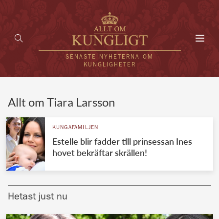
Toggl
navig
SENASTE NYHETERNA OM
KUNGLIGHETER
HEM
Allt om Tiara Larsson
KUNGAFAMILJEN
KUNGAFAMILJEN
Estelle blir fadder till prinsessan Ines –
UTLÄNDSKT
hovet bekräftar skrällen!
KÄNDISAR
VÄRLDENS KUNGAHUS
Hetast just nu
Svenska kungahuset
REDAKTION
Brittiska kungahuset