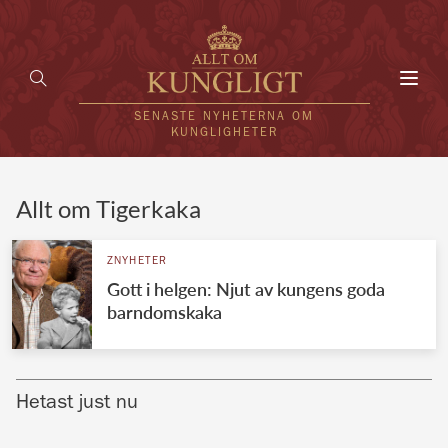
Toggl
navig
SENASTE NYHETERNA OM
KUNGLIGHETER
HEM
Allt om Tigerkaka
KUNGAFAMILJEN
ZNYHETER
Gott i helgen: Njut av kungens goda
UTLÄNDSKT
barndomskaka
KÄNDISAR
VÄRLDENS KUNGAHUS
Hetast just nu
Svenska kungahuset
REDAKTION
Brittiska kungahuset