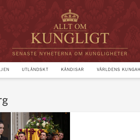
SENASTE NYHETERNA OM KUNGLIGHETER
LJEN
UTLÄNDSKT
KÄNDISAR
VÄRLDENS KUNGA
rg