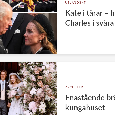
UTLÄNDSKT
Kate i tårar – 
Charles i svår
ZNYHETER
Enastående brö
kungahuset