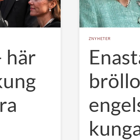
ZNYHETER
– här
Enas
kung
bröll
ra
engel
kung