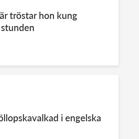
här tröstar hon kung
a stunden
llopskavalkad i engelska