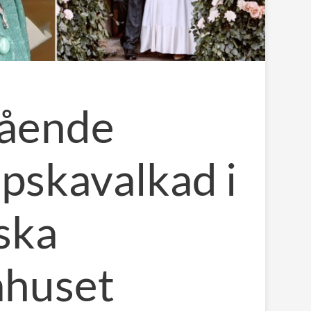
tående
opskavalkad i
ska
ahuset