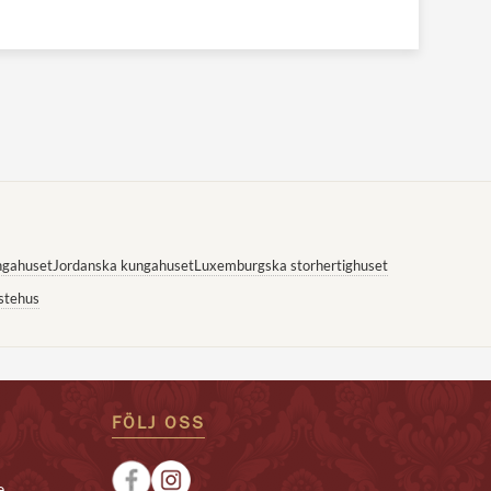
ngahuset
Jordanska kungahuset
Luxemburgska storhertighuset
stehus
FÖLJ OSS
e