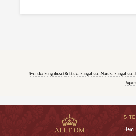
Svenska kungahuset
Brittiska kungahuset
Norska kungahuset
Japan
SIT
Hem