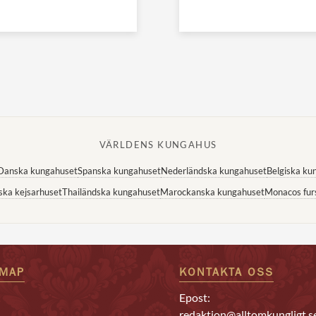
VÄRLDENS KUNGAHUS
Danska kungahuset
Spanska kungahuset
Nederländska kungahuset
Belgiska ku
ska kejsarhuset
Thailändska kungahuset
Marockanska kungahuset
Monacos fur
EMAP
KONTAKTA OSS
Epost:
redaktion@alltomkungligt.s