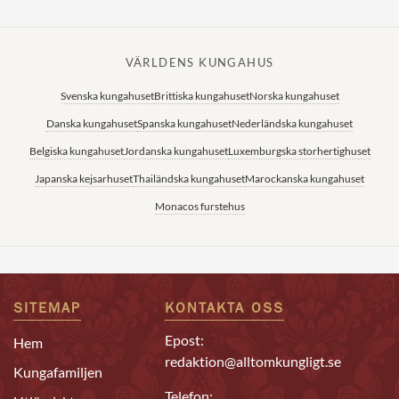
VÄRLDENS KUNGAHUS
Svenska kungahuset
Brittiska kungahuset
Norska kungahuset
Danska kungahuset
Spanska kungahuset
Nederländska kungahuset
Belgiska kungahuset
Jordanska kungahuset
Luxemburgska storhertighuset
Japanska kejsarhuset
Thailändska kungahuset
Marockanska kungahuset
Monacos furstehus
SITEMAP
KONTAKTA OSS
Epost:
Hem
redaktion@alltomkungligt.se
Kungafamiljen
Telefon: