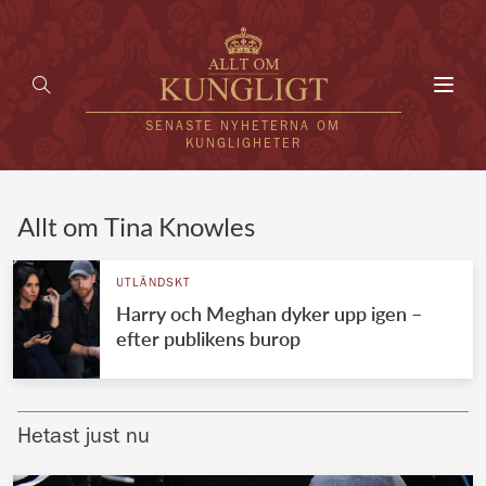
Toggl
navig
SENASTE NYHETERNA OM
KUNGLIGHETER
HEM
Allt om Tina Knowles
KUNGAFAMILJEN
UTLÄNDSKT
Harry och Meghan dyker upp igen –
UTLÄNDSKT
efter publikens burop
KÄNDISAR
VÄRLDENS KUNGAHUS
Hetast just nu
Svenska kungahuset
REDAKTION
Brittiska kungahuset