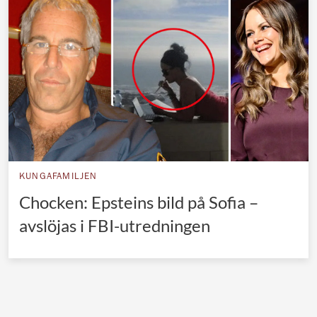
Norska kungahuset
Danska kungahuset
Spanska kungahuset
Nederländska kungahuset
Belgiska kungahuset
Jordanska kungahuset
Luxemburgska storhertighuset
KUNGAFAMILJEN
Japanska kejsarhuset
Chocken: Epsteins bild på Sofia –
avslöjas i FBI-utredningen
Thailändska kungahuset
Marockanska kungahuset
Monacos furstehus