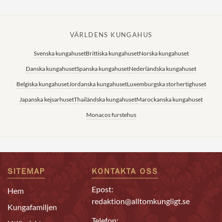
VÄRLDENS KUNGAHUS
Svenska kungahuset
Brittiska kungahuset
Norska kungahuset
Danska kungahuset
Spanska kungahuset
Nederländska kungahuset
Belgiska kungahuset
Jordanska kungahuset
Luxemburgska storhertighuset
Japanska kejsarhuset
Thailändska kungahuset
Marockanska kungahuset
Monacos furstehus
SITEMAP
KONTAKTA OSS
Epost:
Hem
redaktion@alltomkungligt.se
Kungafamiljen
Telefon: