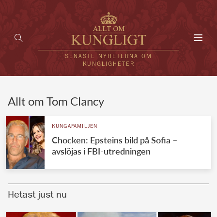
Toggl
navig
SENASTE NYHETERNA OM
KUNGLIGHETER
HEM
Allt om Tom Clancy
KUNGAFAMILJEN
KUNGAFAMILJEN
Chocken: Epsteins bild på Sofia –
UTLÄNDSKT
avslöjas i FBI-utredningen
KÄNDISAR
VÄRLDENS KUNGAHUS
Hetast just nu
Svenska kungahuset
REDAKTION
Brittiska kungahuset