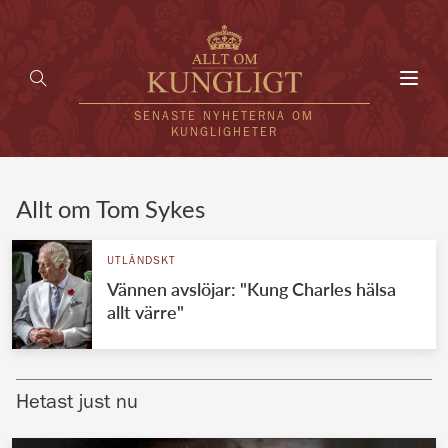
Toggl
navig
SENASTE NYHETERNA OM
KUNGLIGHETER
HEM
Allt om Tom Sykes
KUNGAFAMILJEN
UTLÄNDSKT
Vännen avslöjar: "Kung Charles hälsa
UTLÄNDSKT
allt värre"
KÄNDISAR
VÄRLDENS KUNGAHUS
Hetast just nu
Svenska kungahuset
REDAKTION
Brittiska kungahuset