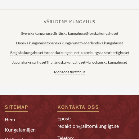
VÄRLDENS KUNGAHUS
Svenska kungahuset
Brittiska kungahuset
Norska kungahuset
Danska kungahuset
Spanska kungahuset
Nederländska kungahuset
Belgiska kungahuset
Jordanska kungahuset
Luxemburgska storhertighuset
Japanska kejsarhuset
Thailändska kungahuset
Marockanska kungahuset
Monacos furstehus
SITEMAP
KONTAKTA OSS
Epost:
Hem
redaktion@alltomkungligt.se
Kungafamiljen
Telefon: