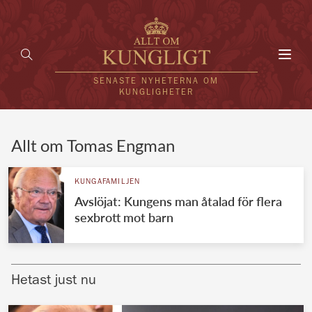
Toggl
navig
SENASTE NYHETERNA OM
KUNGLIGHETER
HEM
Allt om Tomas Engman
KUNGAFAMILJEN
KUNGAFAMILJEN
Avslöjat: Kungens man åtalad för flera
UTLÄNDSKT
sexbrott mot barn
KÄNDISAR
VÄRLDENS KUNGAHUS
Hetast just nu
Svenska kungahuset
REDAKTION
Brittiska kungahuset