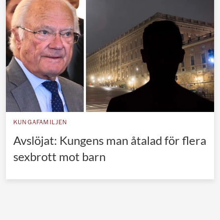
Norska kungahuset
Danska kungahuset
Spanska kungahuset
Nederländska kungahuset
Belgiska kungahuset
Jordanska kungahuset
Luxemburgska storhertighuset
KUNGAFAMILJEN
Japanska kejsarhuset
Avslöjat: Kungens man åtalad för flera
sexbrott mot barn
Thailändska kungahuset
Marockanska kungahuset
Monacos furstehus