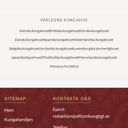
VÄRLDENS KUNGAHUS
Svenska kungahuset
Brittiska kungahuset
Norska kungahuset
Danska kungahuset
Spanska kungahuset
Nederländska kungahuset
Belgiska kungahuset
Jordanska kungahuset
Luxemburgska storhertighuset
Japanska kejsarhuset
Thailändska kungahuset
Marockanska kungahuset
Monacos furstehus
SITEMAP
KONTAKTA OSS
Epost:
Hem
redaktion@alltomkungligt.se
Kungafamiljen
Telefon: