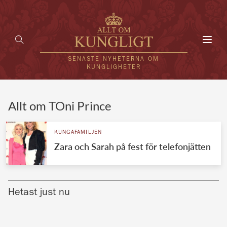
Toggl
navig
SENASTE NYHETERNA OM
KUNGLIGHETER
HEM
Allt om TOni Prince
KUNGAFAMILJEN
KUNGAFAMILJEN
Zara och Sarah på fest för telefonjätten
UTLÄNDSKT
KÄNDISAR
Hetast just nu
VÄRLDENS KUNGAHUS
Svenska kungahuset
REDAKTION
Brittiska kungahuset