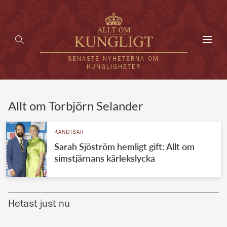
Toggl
navig
SENASTE NYHETERNA OM
KUNGLIGHETER
HEM
Allt om Torbjörn Selander
KUNGAFAMILJEN
KÄNDISAR
Sarah Sjöström hemligt gift: Allt om
UTLÄNDSKT
simstjärnans kärlekslycka
KÄNDISAR
VÄRLDENS KUNGAHUS
Hetast just nu
Svenska kungahuset
REDAKTION
Brittiska kungahuset